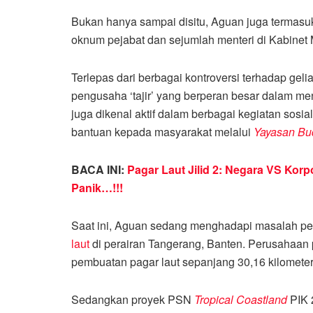
Bukan hanya sampai disitu, Aguan juga termas
oknum pejabat dan sejumlah menteri di Kabinet 
Terlepas dari berbagai kontroversi terhadap gelia
pengusaha ‘tajir’ yang berperan besar dalam men
juga dikenal aktif dalam berbagai kegiatan sos
bantuan kepada masyarakat melalui
Yayasan Bu
BACA INI:
Pagar Laut Jilid 2: Negara VS Korp
Panik…!!!
Saat ini, Aguan sedang menghadapi masalah pel
laut
di perairan Tangerang, Banten. Perusahaan p
pembuatan pagar laut sepanjang 30,16 kilometer
Sedangkan proyek PSN
Tropical Coastland
PIK 