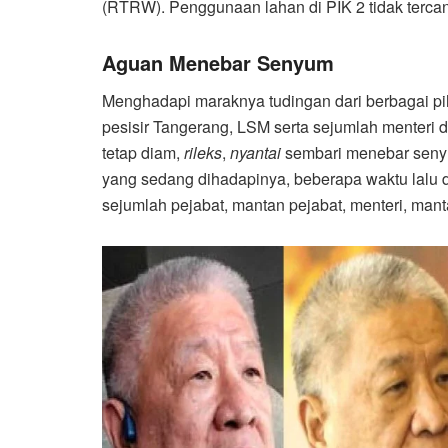
(RTRW). Penggunaan lahan di PIK 2 tidak tercan
Aguan Menebar Senyum
Menghadapi maraknya tudingan dari berbagai pih
pesisir Tangerang, LSM serta sejumlah menteri 
tetap diam,
rileks
,
nyantai
sembari menebar senyu
yang sedang dihadapinya, beberapa waktu lalu di
sejumlah pejabat, mantan pejabat, menteri, man