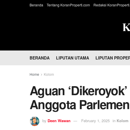
Beranda
Tentang KoranProperti.com
Redaksi KoranProperti
BERANDA
LIPUTAN UTAMA
LIPUTAN PROPER
Home
Kolom
Aguan ‘Dikeroyok’ 
Anggota Parlemen
by
Deen Wawan
February 1, 2025
in
Kolom