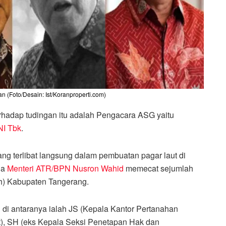
 (Foto/Desain: Ist/Koranproperti.com)
rhadap tudingan itu adalah Pengacara ASG yaitu
I Tbk
.
erang terlibat langsung dalam pembuatan pagar laut di
la
Menteri ATR/BPN Nusron Wahid
memecat sejumlah
h) Kabupaten Tangerang.
 di antaranya ialah JS (Kepala Kantor Pertanahan
at), SH (eks Kepala Seksi Penetapan Hak dan