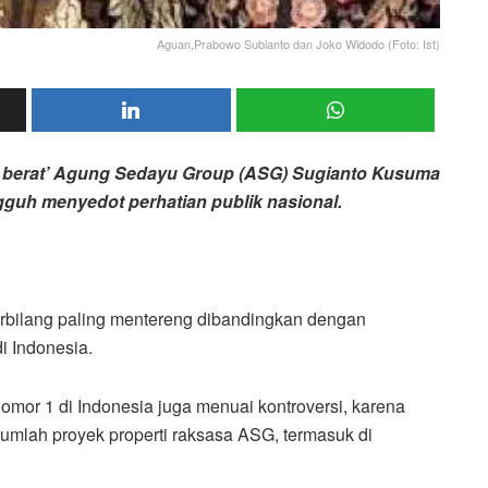
Aguan,Prabowo Subianto dan Joko Widodo (Foto: Ist)
s berat’ Agung Sedayu Group (ASG) Sugianto Kusuma
ngguh menyedot perhatian publik nasional.
 terbilang paling mentereng dibandingkan dengan
i Indonesia.
or 1 di Indonesia juga menuai kontroversi, karena
mlah proyek properti raksasa ASG, termasuk di