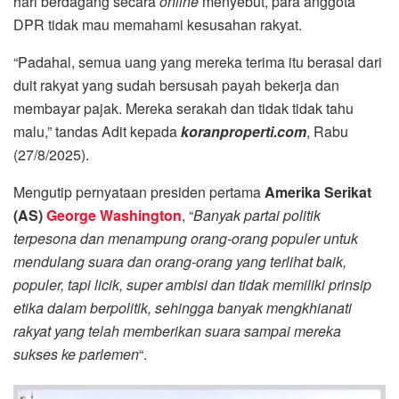
hari berdagang secara
online
menyebut, para anggota
DPR tidak mau memahami kesusahan rakyat.
“Padahal, semua uang yang mereka terima itu berasal dari
duit rakyat yang sudah bersusah payah bekerja dan
membayar pajak. Mereka serakah dan tidak tidak tahu
malu,” tandas Adit kepada
koranproperti.com
, Rabu
(27/8/2025).
Mengutip pernyataan presiden pertama
Amerika Serikat
(AS)
George Washington
, “
Banyak partai politik
terpesona dan menampung orang-orang populer untuk
mendulang suara dan orang-orang yang terlihat baik,
populer, tapi licik, super ambisi dan tidak memiliki prinsip
etika dalam berpolitik, sehingga banyak mengkhianati
rakyat yang telah memberikan suara sampai mereka
sukses ke parlemen
“.