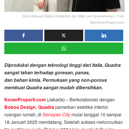
Reza Wahyudi (Bobos Design/kiri) dan Willie Low (Quadra/kanan). (Foto:
Wan/KoranProperti.com)
Diproduksi dengan teknologi tinggi dari Italia, Quadra
sangat tahan terhadap goresan, panas,
dan bahan kimia. Permukaan yang non-porous
membuat Quadra sangat mudah dibersihkan.
KoranProperti.com
(Jakarta) – Berkolaborasi dengan
Bobos Design
,
Quadra
pamerkan estetika interior
ruangan rumah, di
Senayan
City
mulai tanggal 10 sampai
18 Januari 2025 mendatang. Setelah sukses meluncurkan