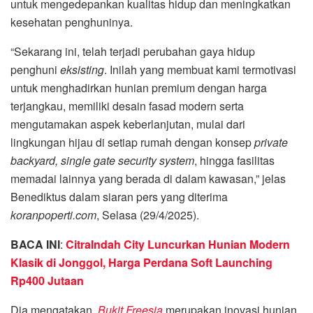
untuk mengedepankan kualitas hidup dan meningkatkan
kesehatan penghuninya.
“Sekarang ini, telah terjadi perubahan gaya hidup
penghuni
eksisting
. Inilah yang membuat kami termotivasi
untuk menghadirkan hunian premium dengan harga
terjangkau, memiliki desain fasad modern serta
mengutamakan aspek keberlanjutan, mulai dari
lingkungan hijau di setiap rumah dengan konsep
private
backyard, single gate security system
, hingga fasilitas
memadai lainnya yang berada di dalam kawasan,” jelas
Benediktus dalam siaran pers yang diterima
koranpoperti.com
, Selasa (29/4/2025).
BACA INI
:
CitraIndah City Luncurkan Hunian Modern
Klasik di Jonggol, Harga Perdana Soft Launching
Rp400 Jutaan
Dia mengatakan,
Bukit Freesia
merupakan inovasi hunian