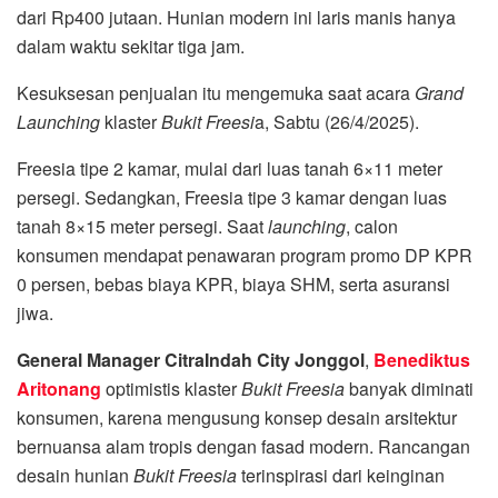
dari Rp400 jutaan. Hunian modern ini laris manis hanya
dalam waktu sekitar tiga jam.
Kesuksesan penjualan itu mengemuka saat acara
Grand
Launching
klaster
Bukit Freesi
a, Sabtu (26/4/2025).
Freesia tipe 2 kamar, mulai dari luas tanah 6×11 meter
persegi. Sedangkan, Freesia tipe 3 kamar dengan luas
tanah 8×15 meter persegi. Saat
launching
, calon
konsumen mendapat penawaran program promo DP KPR
0 persen, bebas biaya KPR, biaya SHM, serta asuransi
jiwa.
General Manager CitraIndah City Jonggol
,
Benediktus
Aritonang
optimistis klaster
Bukit Freesia
banyak diminati
konsumen, karena mengusung konsep desain arsitektur
bernuansa alam tropis dengan fasad modern. Rancangan
desain hunian
Bukit Freesia
terinspirasi dari keinginan