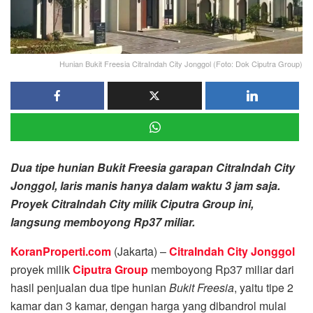
Hunian Bukit Freesia CitraIndah City Jonggol (Foto: Dok Ciputra Group)
Dua tipe hunian Bukit Freesia garapan CitraIndah City
Jonggol, laris manis hanya dalam waktu 3 jam saja.
Proyek CitraIndah City milik Ciputra Group ini,
langsung memboyong Rp37 miliar.
KoranProperti.com
(Jakarta) –
CitraIndah City Jonggol
proyek milik
Ciputra Group
memboyong Rp37 miliar dari
hasil penjualan dua tipe hunian
Bukit Freesia
, yaitu tipe 2
kamar dan 3 kamar, dengan harga yang dibandrol mulai