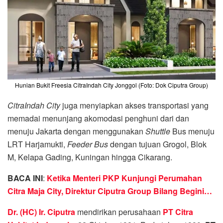
Hunian Bukit Freesia CitraIndah City Jonggol (Foto: Dok Ciputra Group)
CitraIndah City
juga menyiapkan akses transportasi yang
memadai menunjang akomodasi penghuni dari dan
menuju Jakarta dengan menggunakan
Shuttle
Bus menuju
LRT Harjamukti,
Feeder Bus
dengan tujuan Grogol, Blok
M, Kelapa Gading, Kuningan hingga Cikarang.
BACA INI
:
Ketika Menteri PKP Kunjungi Perumahan
Citra Maja City, Direktur Ciputra Group Bilang Begini…
Dr. (HC) Ir. Ciputra
mendirikan perusahaan
PT Citra