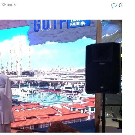
0
n Khusus