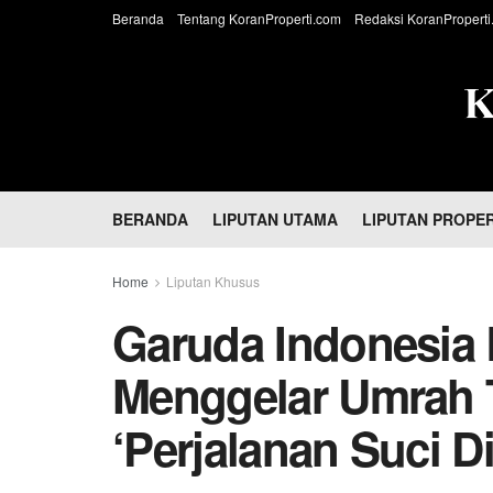
Beranda
Tentang KoranProperti.com
Redaksi KoranProperti
BERANDA
LIPUTAN UTAMA
LIPUTAN PROPER
Home
Liputan Khusus
Garuda Indonesia
Menggelar Umrah Tr
‘Perjalanan Suci Di