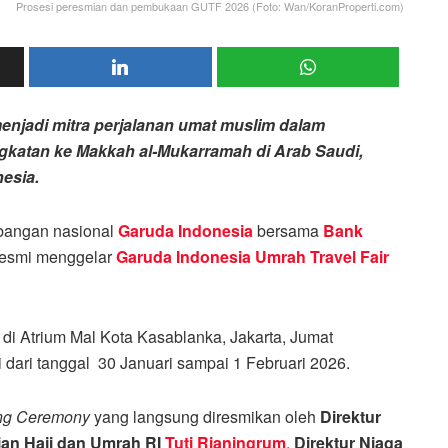
Prosesi peresmian dan pembukaan GUTF 2026 (Foto: Wan/KoranProperti.com)
enjadi mitra perjalanan umat muslim dalam
gkatan ke Makkah al-Mukarramah di Arab Saudi,
esia.
rbangan nasional
Garuda Indonesia
bersama
Bank
esmi menggelar
Garuda Indonesia Umrah Travel Fair
 di Atrium Mal Kota Kasablanka, Jakarta, Jumat
dari tanggal 30 Januari sampai 1 Februari 2026.
ng Ceremony
yang langsung diresmikan oleh
Direktur
an Haji dan Umrah RI
Tuti Rianingrum
,
Direktur Niaga