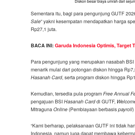
Diskon besar biaya umrah dari seju
Sementara itu, bagi para pengunjung GUTF 2026 
Sale
” yakni kesempatan mendapatkan harga spesi
Rp27,1 juta.
BACA INI:
Garuda Indonesia Optimis, Target 
Para pengunjung yang merupakan nasabah BSI 
menarik mulai dari potongan diskon hingga Rp7,
Hasanah Card
, serta program diskon hingga Rp
Kemudian, tersedia pula program
Free Annual F
pengajuan BSI
Hasanah Card
di GUTF,
Welcom
Mitraguna
Online
(Pembiayaan berbasis
payroll
)
“Kami berharap, pelaksanaan GUTF ini tidak h
Indonesia, namun juga dapat membawa keberman