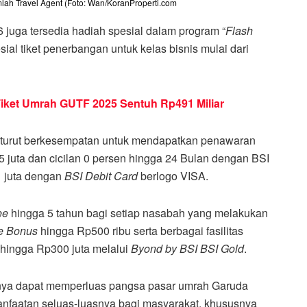
mlah Travel Agent (Foto: Wan/KoranProperti.com
juga tersedia hadiah spesial dalam program “
Flash
al tiket penerbangan untuk kelas bisnis mulai dari
Tiket Umrah GUTF 2025 Sentuh Rp491 Miliar
turut berkesempatan untuk mendapatkan penawaran
5 juta dan cicilan 0 persen hingga 24 Bulan dengan BSI
1 juta dengan
BSI Debit Card
berlogo VISA.
ee
hingga 5 tahun bagi setiap nasabah yang melakukan
e Bonus
hingga Rp500 ribu serta berbagai fasilitas
 hingga Rp300 juta melalui
Byond by BSI BSI Gold
.
anya dapat memperluas pangsa pasar umrah Garuda
faatan seluas-luasnya bagi masyarakat, khususnya