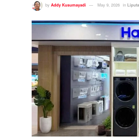
by
Addy Kusumayadi
May 9, 2026
in
Liput