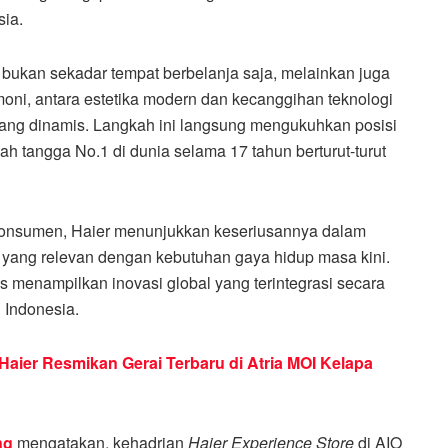
sia.
 bukan sekadar tempat berbelanja saja, melainkan juga
oni, antara estetika modern dan kecanggihan teknologi
yang dinamis. Langkah ini langsung mengukuhkan posisi
h tangga No.1 di dunia selama 17 tahun berturut-turut
konsumen, Haier menunjukkan keseriusannya dalam
yang relevan dengan kebutuhan gaya hidup masa kini.
us menampilkan inovasi global yang terintegrasi secara
 Indonesia.
Haier Resmikan Gerai Terbaru di Atria MOI Kelapa
ng
mengatakan, kehadrian
Haier Experience Store
di AIO