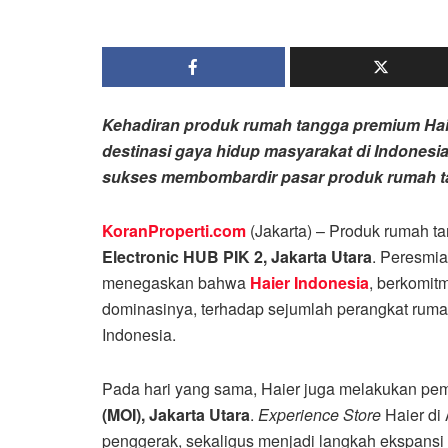
Kehadiran produk rumah tangga premium Haie
destinasi gaya hidup masyarakat di Indonesi
sukses membombardir pasar produk rumah t
KoranProperti.com
(Jakarta) – Produk rumah t
Electronic HUB PIK 2, Jakarta Utara
. Peresmia
menegaskan bahwa
Haier Indonesia
, berkomit
dominasinya, terhadap sejumlah perangkat ruma
Indonesia.
Pada hari yang sama, Haier juga melakukan pem
(MOI), Jakarta Utara
.
Experience Store
Haier di
penggerak, sekaligus menjadi langkah ekspansi s