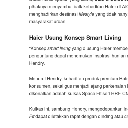
pihaknya menyambut baik kehadiran Haier di AI
menghadirkan destinasi
lifestyle
yang tidak hany
masyarakat urban.
Haier Usung Konsep Smart Living
“Konsep
smart living
yang diusung Haier member
pengunjung dapat menemukan inspirasi hunian m
Hendry.
Menurut Hendry, kehadiran produk premium Hai
konsumen, sekaligus menjadi ajang perkenalan l
dikenalkan adalah kulkas Space Fit seri 
Kulkas ini, sambung Hendry, mengedepankan in
Fit
dapat diletakkan rapat dengan dinding atau
c