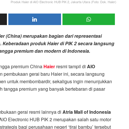
Produk Haier di AIO Electronic HUB PIK 2, Jakarta Utara (Foto: Dok. Haier)
r (China) merupakan bagian dari representasi
a. Keberadaan produk Haier di PIK 2 secara langsung
angga premium dan modern di Indonesia.
angga premium China
Haier
resmi tampil di
AIO
n pembukaan gerai baru Haier ini, secara langsung
men untuk membombardir, sekaligus ingin menunjukkan
h tangga premium yang banyak bertebaran di pasar
bukaan gerai resmi lainnya di
Atria Mall of Indonesia
 AIO Electronic HUB PIK 2 merupakan salah satu motor
trategis bagi perusahaan negeri ‘tirai bambu’ tersebut