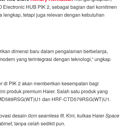
O Electronic HUB PIK 2, sebagai bagian dari komitmen
a lengkap, tetapi juga relevan dengan kebutuhan
ikan dimensi baru dalam pengalaman berbelanja,
odern yang terintegrasi dengan teknologi,” ungkap
er di PIK 2 akan memberikan kesempatan bagi
ini produk premium Haier. Salah satu produk yang
HRF-CMD589RSG(WT)U1 dan HRF-CTD579RSG(WT)U1.
ovasi desain
0cm seamless fit
. Kini, kulkas Haier
Space
abinet
, tanpa celah sedikit pun.