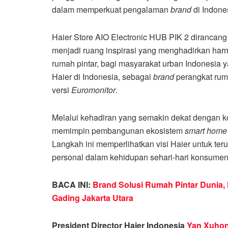
dalam memperkuat pengalaman
brand
di Indone
Haier Store AIO Electronic HUB PIK 2 dirancang
menjadi ruang inspirasi yang menghadirkan harm
rumah pintar, bagi masyarakat urban Indonesia 
Haier di Indonesia, sebagai
brand
perangkat ruma
versi
Euromonitor
.
Melalui kehadiran yang semakin dekat dengan 
memimpin pembangunan ekosistem
smart home
Langkah ini memperlihatkan visi Haier untuk ter
personal dalam kehidupan sehari-hari konsumen
BACA INI:
Brand Solusi Rumah Pintar Dunia, 
Gading Jakarta Utara
President Director Haier Indonesia
Yan Xuho