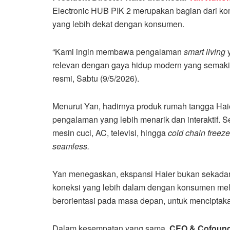
Electronic HUB PIK 2 merupakan bagian dari ko
yang lebih dekat dengan konsumen.
“Kami ingin membawa pengalaman
smart living
y
relevan dengan gaya hidup modern yang semakin 
resmi, Sabtu (9/5/2026).
Menurut Yan, hadirnya produk rumah tangga Hai
pengalaman yang lebih menarik dan interaktif. S
mesin cuci, AC, televisi, hingga
cold chain freeze
seamless.
Yan menegaskan, ekspansi Haier bukan sekada
koneksi yang lebih dalam dengan konsumen melal
berorientasi pada masa depan, untuk menciptaka
Dalam kesempatan yang sama,
CEO & Cofound