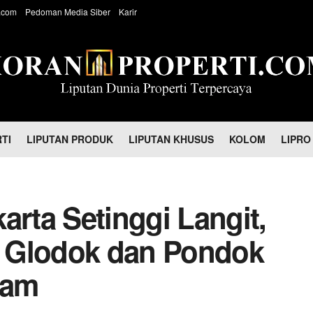
.com
Pedoman Media Siber
Karir
TI
LIPUTAN PRODUK
LIPUTAN KHUSUS
KOLOM
LIPRO
arta Setinggi Langit,
 Glodok dan Pondok
jam