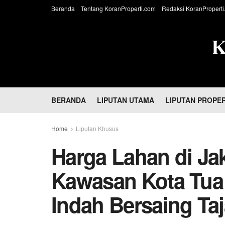
Beranda
Tentang KoranProperti.com
Redaksi KoranProperti
BERANDA
LIPUTAN UTAMA
LIPUTAN PROPER
Home
Liputan Khusus
Harga Lahan di Jak
Kawasan Kota Tua
Indah Bersaing Ta