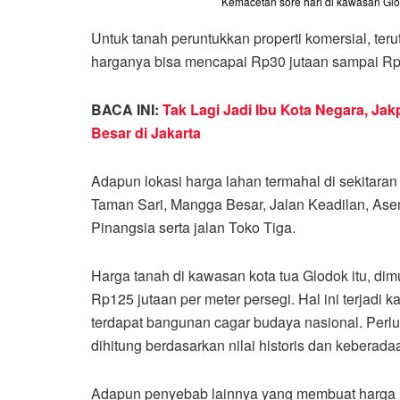
Kemacetan sore hari di kawasan Glod
Untuk tanah peruntukkan properti komersial, teru
harganya bisa mencapai Rp30 jutaan sampai Rp50
BACA INI:
Tak Lagi Jadi Ibu Kota Negara, Ja
Besar di Jakarta
Adapun lokasi harga lahan termahal di sekitara
Taman Sari, Mangga Besar, Jalan Keadilan, Ase
Pinangsia serta jalan Toko Tiga.
Harga tanah di kawasan kota tua Glodok itu, dim
Rp125 jutaan per meter persegi. Hal ini terjadi k
terdapat bangunan cagar budaya nasional. Perlu 
dihitung berdasarkan nilai historis dan keberada
Adapun penyebab lainnya yang membuat harga l