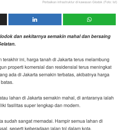
Perbaikan infrastruktur di kawasan Glodok (Foto: Ist)
Glodok dan sekitarnya semakin mahal dan bersaing
elatan.
 terakhir ini, harga tanah di Jakarta terus melambung
un properti komersial dan residensial terus meningkat
ang ada di Jakarta semakin terbatas, akibatnya harga
 batas.
tau lahan di Jakarta semakin mahal, di antaranya ialah
iki fasilitas super lengkap dan modern.
karta sudah sangat memadai. Hampir semua lahan di
l, seperti keberadaan jalan tol dalam kota,