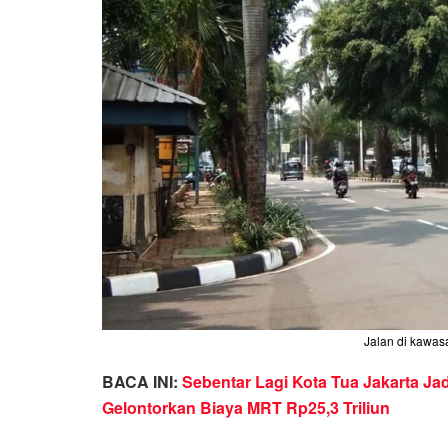
Jalan di kawasa
BACA INI:
Sebentar Lagi Kota Tua Jakarta Ja
Gelontorkan Biaya MRT Rp25,3 Triliun