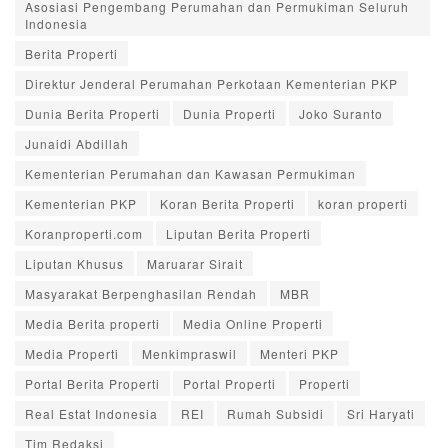
Asosiasi Pengembang Perumahan dan Permukiman Seluruh
Indonesia
Berita Properti
Direktur Jenderal Perumahan Perkotaan Kementerian PKP
Dunia Berita Properti
Dunia Properti
Joko Suranto
Junaidi Abdillah
Kementerian Perumahan dan Kawasan Permukiman
Kementerian PKP
Koran Berita Properti
koran properti
Koranproperti.com
Liputan Berita Properti
Liputan Khusus
Maruarar Sirait
Masyarakat Berpenghasilan Rendah
MBR
Media Berita properti
Media Online Properti
Media Properti
Menkimpraswil
Menteri PKP
Portal Berita Properti
Portal Properti
Properti
Real Estat Indonesia
REI
Rumah Subsidi
Sri Haryati
Tim Redaksi