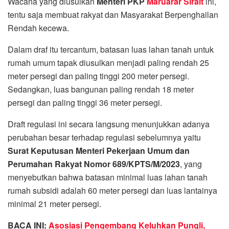
Wacana yang diusulkan
Menteri PKP
Maruarar Sirait
ini,
tentu saja membuat rakyat dan Masyarakat Berpenghailan
Rendah kecewa.
Dalam draf itu tercantum, batasan luas lahan tanah untuk
rumah umum tapak diusulkan menjadi paling rendah 25
meter persegi dan paling tinggi 200 meter persegi.
Sedangkan, luas bangunan paling rendah 18 meter
persegi dan paling tinggi 36 meter persegi.
Draft regulasi ini secara langsung menunjukkan adanya
perubahan besar terhadap regulasi sebelumnya yaitu
Surat Keputusan Menteri Pekerjaan Umum dan
Perumahan Rakyat Nomor 689/KPTS/M/2023
, yang
menyebutkan bahwa batasan minimal luas lahan tanah
rumah subsidi adalah 60 meter persegi dan luas lantainya
minimal 21 meter persegi.
BACA INI:
Asosiasi Pengembang Keluhkan Pungli,