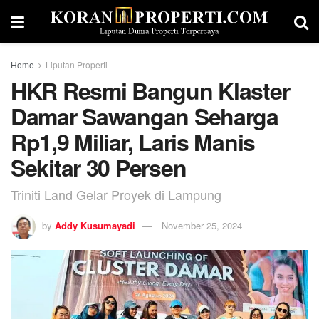
Home
Liputan Properti
HKR Resmi Bangun Klaster
Damar Sawangan Seharga
Rp1,9 Miliar, Laris Manis
Sekitar 30 Persen
Triniti Land Gelar Proyek di Lampung
by
Addy Kusumayadi
November 25, 2024