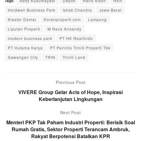
Tags:
Addy Kusumayadi
Depok
Haris Aison
HKR
Holdwell Business Park
Ishak Chandra
Jawa Barat
Klaster Damar
Koranproperti.com
Lampung
Liputan Properti
M Reza Arisandy
modern business park
PT HK Realtindo
PT Hutama Karya
PT Perintis Triniti Properti Tbk
Sawangan City
TRIN
Triniti Land
Previous Post
VIVERE Group Gelar Acts of Hope, Inspirasi
Keberlanjutan Lingkungan
Next Post
Menteri PKP Tak Paham Industri Properti: Berisik Soal
Rumah Gratis, Sektor Properti Terancam Ambruk,
Rakyat Berpotensi Batalkan KPR