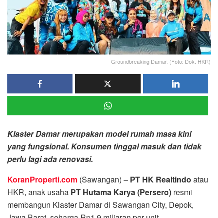
Groundbreaking Damar. (Foto: Dok. HKR)
Klaster Damar merupakan model rumah masa kini
yang fungsional. Konsumen tinggal masuk dan tidak
perlu lagi ada renovasi.
KoranProperti.com
(Sawangan) –
PT HK Realtindo
atau
HKR, anak usaha
PT Hutama Karya (Persero)
resmi
membangun Klaster Damar di Sawangan City, Depok,
Jawa Barat, seharga Rp1,9 miliaran per unit.