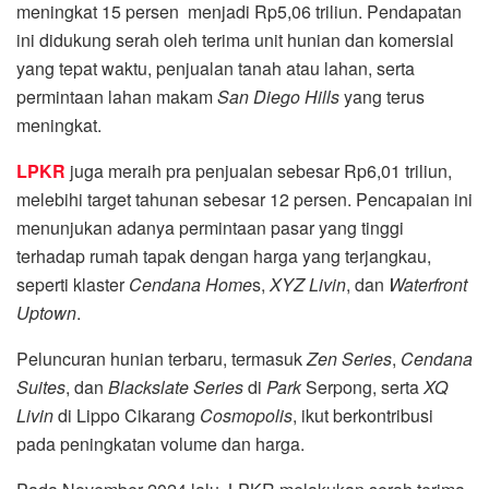
meningkat 15 persen menjadi Rp5,06 triliun. Pendapatan
ini didukung serah oleh terima unit hunian dan komersial
yang tepat waktu, penjualan tanah atau lahan, serta
permintaan lahan makam
San Diego Hills
yang terus
meningkat.
LPKR
juga meraih pra penjualan sebesar Rp6,01 triliun,
melebihi target tahunan sebesar 12 persen. Pencapaian ini
menunjukan adanya permintaan pasar yang tinggi
terhadap rumah tapak dengan harga yang terjangkau,
seperti klaster
Cendana Home
s,
XYZ Livin
, dan
Waterfront
Uptown
.
Peluncuran hunian terbaru, termasuk
Zen Series
,
Cendana
Suites
, dan
Blackslate Series
di
Park
Serpong, serta
XQ
Livin
di Lippo Cikarang
Cosmopolis
, ikut berkontribusi
pada peningkatan volume dan harga.