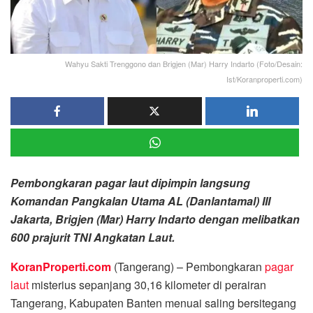
Wahyu Sakti Trenggono dan Brigjen (Mar) Harry Indarto (Foto/Desain:
Ist/Koranproperti.com)
Pembongkaran pagar laut dipimpin langsung
Komandan Pangkalan Utama AL (Danlantamal) III
Jakarta, Brigjen (Mar) Harry Indarto dengan melibatkan
600 prajurit TNI Angkatan Laut.
KoranProperti.com
(Tangerang) – Pembongkaran
pagar
laut
misterius sepanjang 30,16 kilometer di perairan
Tangerang, Kabupaten Banten menuai saling bersitegang