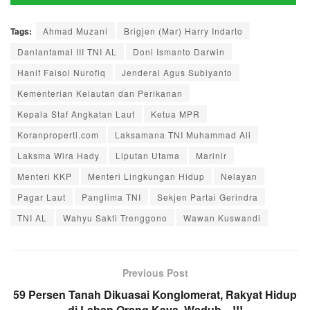
Tags:
Ahmad Muzani
Brigjen (Mar) Harry Indarto
Danlantamal III TNI AL
Doni Ismanto Darwin
Hanif Faisol Nurofiq
Jenderal Agus Subiyanto
Kementerian Kelautan dan Perikanan
Kepala Staf Angkatan Laut
Ketua MPR
Koranproperti.com
Laksamana TNI Muhammad Ali
Laksma Wira Hady
Liputan Utama
Marinir
Menteri KKP
Menteri Lingkungan Hidup
Nelayan
Pagar Laut
Panglima TNI
Sekjen Partai Gerindra
TNI AL
Wahyu Sakti Trenggono
Wawan Kuswandi
Previous Post
59 Persen Tanah Dikuasai Konglomerat, Rakyat Hidup
di Lahan Orang Kaya, Waduh…!!!