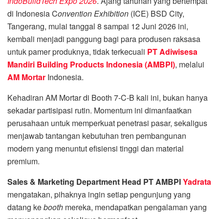
IndoBuildTech Expo 2026
. Ajang tahunan yang bertempat
di Indonesia C
onvention Exhibition
(ICE) BSD City,
Tangerang, mulai tanggal 8 sampai 12 Juni 2026 ini,
kembali menjadi panggung bagi para produsen raksasa
untuk pamer produknya, tidak terkecuali
PT Adiwisesa
Mandiri Building Products Indonesia
(AMBPI)
, melalui
AM Mortar
Indonesia.
Kehadiran AM Mortar di Booth 7-C-B kali ini, bukan hanya
sekadar partisipasi rutin. Momentum ini dimanfaatkan
perusahaan untuk memperkuat penetrasi pasar, sekaligus
menjawab tantangan kebutuhan tren pembangunan
modern yang menuntut efisiensi tinggi dan material
premium.
Sales & Marketing Department Head PT AMBPI
Yadrata
mengatakan, pihaknya ingin setiap pengunjung yang
datang ke
booth
mereka, mendapatkan pengalaman yang