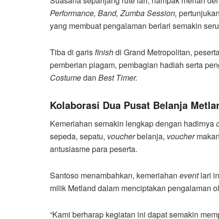
Suasana sepanjang rute lari, nampak meriah den
Performance, Band, Zumba Session,
pertunjukan
yang membuat pengalaman berlari semakin seru
Tiba di garis
finish
di Grand Metropolitan, peser
pemberian piagam, pembagian hadiah serta pe
Costume
dan
Best Timer.
Kolaborasi Dua Pusat Belanja Metla
Kemeriahan semakin lengkap dengan hadirnya
sepeda, sepatu,
voucher
belanja,
voucher
makan
antusiasme para peserta.
Santoso menambahkan, kemeriahan
event
lari 
milik Metland dalam menciptakan pengalaman ol
“Kami berharap kegiatan ini dapat semakin mem