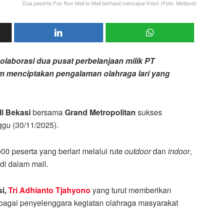
Dua peserta Fun Run Mall to Mall berhasil mencapai finish (Foto: Metland)
olaborasi dua pusat perbelanjaan milik PT
am menciptakan pengalaman olahraga lari yang
ll Bekasi
bersama
Grand Metropolitan
sukses
ggu (30/11/2025).
1000 peserta yang berlari melalui rute
outdoor
dan
indoor
,
di dalam mall.
si,
Tri Adhianto Tjahyono
yang turut memberikan
agai penyelenggara kegiatan olahraga masyarakat