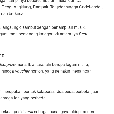
gan tampilnya sederet hiburan, mulai dari DJ
 Reog, Angklung, Rampak, Tanjidor hingga Ondel-ondel,
 dan berkesan.
ta langsung disambut dengan penampilan musik,
ngumuman pemenang kategori, di antaranya
Best
nd
doorprize
menarik antara lain berupa logam mulia,
 hingga
voucher
nonton, yang semakin menambah
ini merupakan bentuk kolaborasi dua pusat perbelanjaan
ahraga lari yang berbeda.
perkuat posisi
mall
sebagai pusat gaya hidup modern,