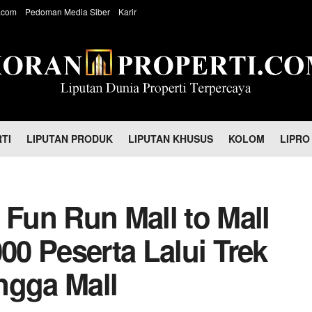
.com
Pedoman Media Siber
Karir
TI
LIPUTAN PRODUK
LIPUTAN KHUSUS
KOLOM
LIPRO
 Fun Run Mall to Mall
000 Peserta Lalui Trek
ngga Mall