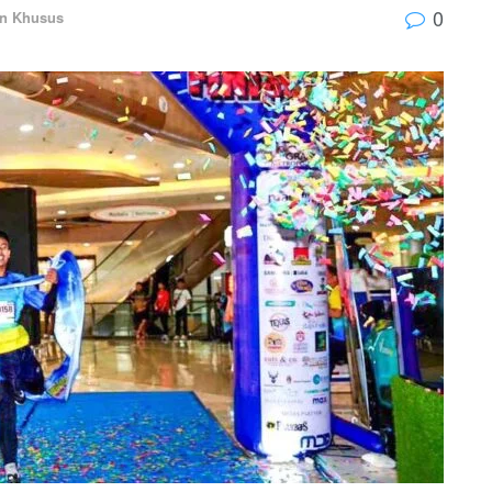
0
an Khusus