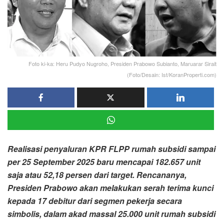
Foto ki-ka: Heru Pudyo Nugroho, Presiden Prabowo Subianto, Maruarar Sirait
(Foto/Desain: Ist/KoranProperti.com)
Realisasi penyaluran KPR FLPP rumah subsidi sampai
per 25 September 2025 baru mencapai 182.657 unit
saja atau 52,18 persen dari target. Rencananya,
Presiden Prabowo akan melakukan serah terima kunci
kepada 17 debitur dari segmen pekerja secara
simbolis, dalam akad massal 25.000 unit rumah subsidi