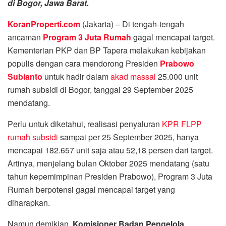
di Bogor, Jawa Barat.
KoranProperti.com
(Jakarta) – Di tengah-tengah
ancaman
Program 3 Juta Rumah
gagal mencapai target.
Kementerian PKP dan BP Tapera melakukan kebijakan
populis dengan cara mendorong Presiden
Prabowo
Subianto
untuk hadir dalam
akad massal
25.000 unit
rumah subsidi di Bogor, tanggal 29 September 2025
mendatang.
Perlu untuk diketahui, realisasi penyaluran
KPR FLPP
rumah subsidi
sampai per 25 September 2025, hanya
mencapai 182.657 unit saja atau 52,18 persen dari target.
Artinya, menjelang bulan Oktober 2025 mendatang (satu
tahun kepemimpinan Presiden Prabowo), Program 3 Juta
Rumah berpotensi gagal mencapai target yang
diharapkan.
Namun demikian,
Komisioner Badan Pengelola