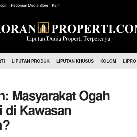
.com
Pedoman Media Siber
Karir
TI
LIPUTAN PRODUK
LIPUTAN KHUSUS
KOLOM
LIPRO
n: Masyarakat Ogah
i di Kawasan
h?