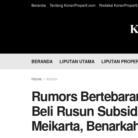
Beranda
Tentang KoranProperti.com
Redaksi KoranProperti
BERANDA
LIPUTAN UTAMA
LIPUTAN PROPER
Home
Kolom
Rumors Bertebara
Beli Rusun Subsid
Meikarta, Benarka