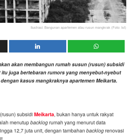
Ilustrasi: Bangunan apartemen atau rusun mangkrak (Foto: Ist)
umkan akan membangun rumah susun (rusun) subsidi
at itu juga bertebaran rumors yang menyebut-nyebut
 dengan kasus mangkraknya apartemen Meikarta.
rusun) subsidi
Meikarta
, bukan hanya untuk rakyat
 ialah menutup
backlog
rumah yang menurut data
ingga 12,7 juta unit, dengan tambahan
backlog
renovasi
t.