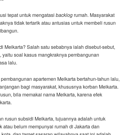
usi tepat untuk mengatasi
backlog
rumah. Masyarakat
aknya tidak tertarik atau antusias untuk membeli rusun
dibangun.
 Meikarta? Salah satu sebabnya ialah disebut-sebut,
, yaitu soal kasus mangkraknya pembangunan
sa lalu.
a pembangunan apartemen Meikarta bertahun-tahun lalu,
panjangan bagi masyarakat, khususnya korban Meikarta.
rusun, bila memakai nama Meikarta, karena efek
karta.
rusun subsidi Meikarta, tujuannya adalah untuk
ak atau belum mempunyai rumah di Jakarta dan
 kota, dan target sasaran wilayahnya saat ini adalah