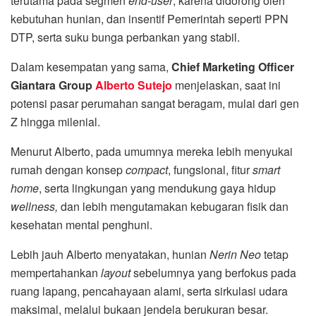
terutama pada segmen
end-user
, karena didorong oleh
kebutuhan hunian, dan insentif Pemerintah seperti PPN
DTP, serta suku bunga perbankan yang stabil.
Dalam kesempatan yang sama,
Chief Marketing Officer
Giantara Group
Alberto Sutejo
menjelaskan, saat ini
potensi pasar perumahan sangat beragam, mulai dari gen
Z hingga milenial.
Menurut Alberto, pada umumnya mereka lebih menyukai
rumah dengan konsep
compact
, fungsional, fitur
smart
home
, serta lingkungan yang mendukung gaya hidup
wellness,
dan lebih mengutamakan kebugaran fisik dan
kesehatan mental penghuni.
Lebih jauh Alberto menyatakan, hunian
Nerin Neo
tetap
mempertahankan
layout
sebelumnya yang berfokus pada
ruang lapang, pencahayaan alami, serta sirkulasi udara
maksimal, melalui bukaan jendela berukuran besar.