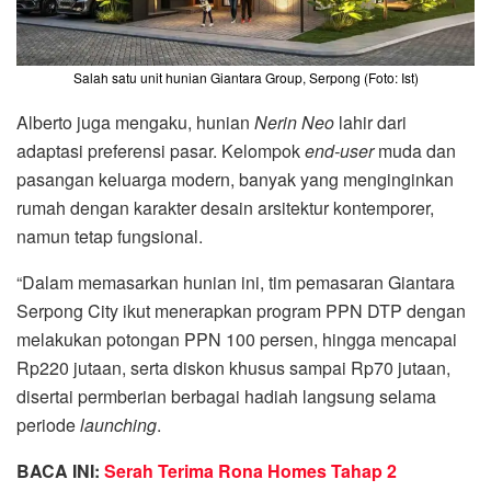
Salah satu unit hunian Giantara Group, Serpong (Foto: Ist)
Alberto juga mengaku, hunian
Nerin Neo
lahir dari
adaptasi preferensi pasar. Kelompok
end-user
muda dan
pasangan keluarga modern, banyak yang menginginkan
rumah dengan karakter desain arsitektur kontemporer,
namun tetap fungsional.
“Dalam memasarkan hunian ini, tim pemasaran Giantara
Serpong City ikut menerapkan program PPN DTP dengan
melakukan potongan PPN 100 persen, hingga mencapai
Rp220 jutaan, serta diskon khusus sampai Rp70 jutaan,
disertai permberian berbagai hadiah langsung selama
periode
launching
.
BACA INI:
Serah Terima Rona Homes Tahap 2