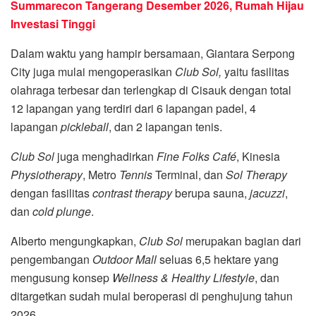
Summarecon Tangerang Desember 2026, Rumah Hijau
Investasi Tinggi
Dalam waktu yang hampir bersamaan, Giantara Serpong
City juga mulai mengoperasikan
Club Sol,
yaitu fasilitas
olahraga terbesar dan terlengkap di Cisauk dengan total
12 lapangan yang terdiri dari 6 lapangan padel, 4
lapangan
pickleball
, dan 2 lapangan tenis.
Club Sol
juga menghadirkan
Fine Folks Café
, Kinesia
Physiotherapy
, Metro
Tennis
Terminal, dan
Sol Therapy
dengan fasilitas
contrast therapy
berupa sauna,
jacuzzi
,
dan
cold plunge
.
Alberto mengungkapkan,
Club Sol
merupakan bagian dari
pengembangan
Outdoor Mall
seluas 6,5 hektare yang
mengusung konsep
Wellness & Healthy Lifestyle
, dan
ditargetkan sudah mulai beroperasi di penghujung tahun
2026.