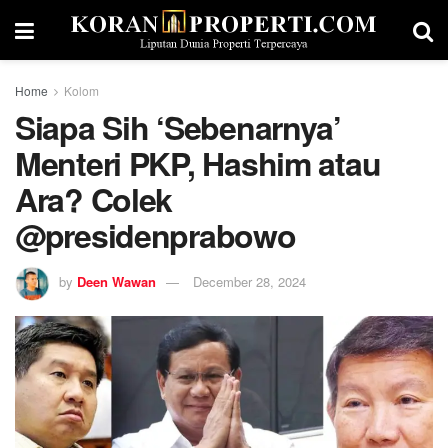
Home
Kolom
Siapa Sih ‘Sebenarnya’
Menteri PKP, Hashim atau
Ara? Colek
@presidenprabowo
by
Deen Wawan
December 28, 2024