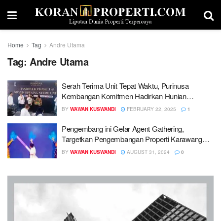
Home
Tag
Andre Utama
Tag:
Andre Utama
Serah Terima Unit Tepat Waktu, Purinusa
Kembangan Komitmen Hadirkan Hunian
Berkualitas
BY
WAWAN KUSWANDI
FEBRUARY 22, 2025
1
Pengembang ini Gelar Agent Gathering,
Targetkan Pengembangan Properti Karawang
Barat
BY
WAWAN KUSWANDI
AUGUST 31, 2024
0