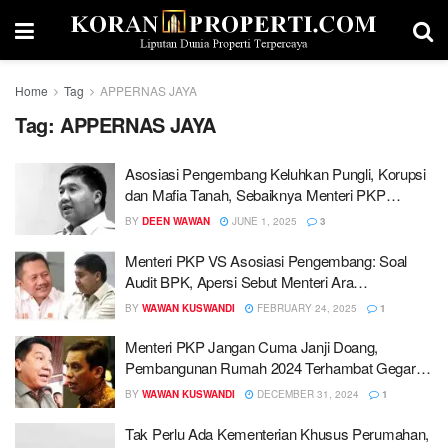
Home
Tag
APPERNAS JAYA
Tag:
APPERNAS JAYA
Asosiasi Pengembang Keluhkan Pungli, Korupsi
dan Mafia Tanah, Sebaiknya Menteri PKP
Mundur Sekarang Juga…!!!
BY
DEEN WAWAN
JUNE 1, 2025
3
Menteri PKP VS Asosiasi Pengembang: Soal
Audit BPK, Apersi Sebut Menteri Ara
Gegabah…!!!
BY
WAWAN KUSWANDI
FEBRUARY 24, 2025
1
Menteri PKP Jangan Cuma Janji Doang,
Pembangunan Rumah 2024 Terhambat Gegara
Ini…!!!
BY
WAWAN KUSWANDI
DECEMBER 31, 2024
1
Tak Perlu Ada Kementerian Khusus Perumahan,