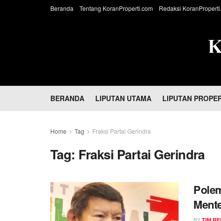
Beranda
Tentang KoranProperti.com
Redaksi KoranProperti
BERANDA
LIPUTAN UTAMA
LIPUTAN PROPER
Home
Tag
Fraksi Partai Gerindra
Tag:
Fraksi Partai Gerindra
Pole
Mente
Hash
BY
TIM RE