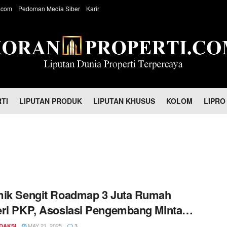
.com
Pedoman Media Siber
Karir
TI
LIPUTAN PRODUK
LIPUTAN KHUSUS
KOLOM
LIPRO
mik Sengit Roadmap 3 Juta Rumah
ri PKP, Asosiasi Pengembang Minta
im Djojohadikusumo Turun Tangan
MAY 21, 2025
DAKSI
3