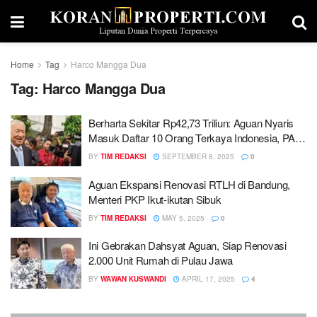
Home
Tag
Harco Mangga Dua
Tag:
Harco Mangga Dua
Berharta Sekitar Rp42,73 Triliun: Aguan Nyaris
Masuk Daftar 10 Orang Terkaya Indonesia, PANI
Siap Borong Saham CBDK
BY
TIM REDAKSI
SEPTEMBER 8, 2025
0
Aguan Ekspansi Renovasi RTLH di Bandung,
Menteri PKP Ikut-ikutan Sibuk
BY
TIM REDAKSI
MAY 5, 2025
0
Ini Gebrakan Dahsyat Aguan, Siap Renovasi
2.000 Unit Rumah di Pulau Jawa
BY
WAWAN KUSWANDI
APRIL 17, 2025
4