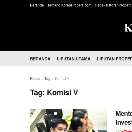
Beranda
Tentang KoranProperti.com
Redaksi KoranProperti
BERANDA
LIPUTAN UTAMA
LIPUTAN PROPER
Home
Tag
Komisi V
Tag:
Komisi V
Mente
Inves
Ngoc
BY
WAWAN