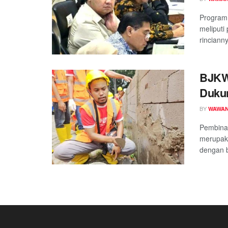
Program
meliput
rinciann
BJKW 
Dukun
BY
WAWAN
Pembinaa
merupaka
dengan b