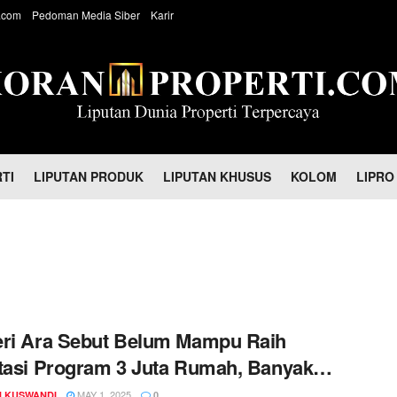
.com
Pedoman Media Siber
Karir
TI
LIPUTAN PRODUK
LIPUTAN KHUSUS
KOLOM
LIPRO
ri Ara Sebut Belum Mampu Raih
tasi Program 3 Juta Rumah, Banyak
eh Doang…!!!
MAY 1, 2025
 KUSWANDI
0