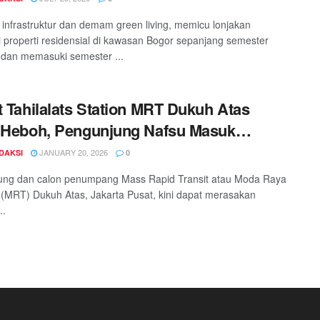
i infrastruktur dan demam green living, memicu lonjakan
i properti residensial di kawasan Bogor sepanjang semester
dan memasuki semester ...
t Tahilalats Station MRT Dukuh Atas
 Heboh, Pengunjung Nafsu Masuk
ran Dapat Ini!
JANUARY 20, 2026
DAKSI
0
ung dan calon penumpang Mass Rapid Transit atau Moda Raya
(MRT) Dukuh Atas, Jakarta Pusat, kini dapat merasakan
..