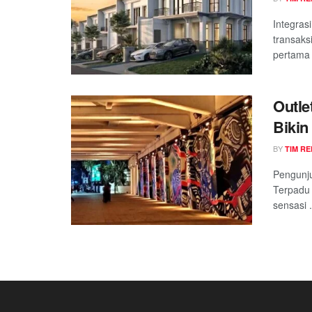
Integras
transaks
pertama 
Outle
Bikin
Lanta
BY
TIM RE
Pengunj
Terpadu 
sensasi .