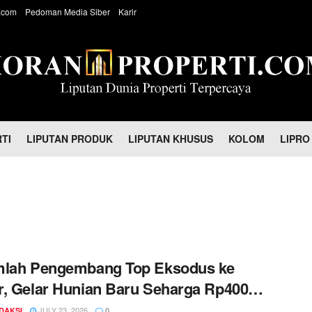
.com
Pedoman Media Siber
Karir
TI
LIPUTAN PRODUK
LIPUTAN KHUSUS
KOLOM
LIPRO
mlah Pengembang Top Eksodus ke
, Gelar Hunian Baru Seharga Rp400
n Sampai Rp2,7 Miliaran
JULY 23, 2026
DAKSI
0