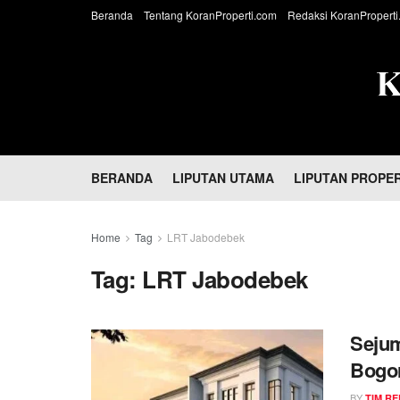
Beranda
Tentang KoranProperti.com
Redaksi KoranProperti
BERANDA
LIPUTAN UTAMA
LIPUTAN PROPER
Home
Tag
LRT Jabodebek
Tag:
LRT Jabodebek
Seju
Bogor
Jutaa
BY
TIM RE