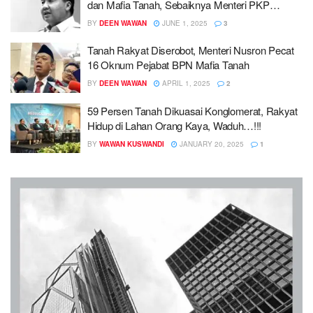
dan Mafia Tanah, Sebaiknya Menteri PKP
Mundur Sekarang Juga…!!!
BY
DEEN WAWAN
JUNE 1, 2025
3
Tanah Rakyat Diserobot, Menteri Nusron Pecat
16 Oknum Pejabat BPN Mafia Tanah
BY
DEEN WAWAN
APRIL 1, 2025
2
59 Persen Tanah Dikuasai Konglomerat, Rakyat
Hidup di Lahan Orang Kaya, Waduh…!!!
BY
WAWAN KUSWANDI
JANUARY 20, 2025
1