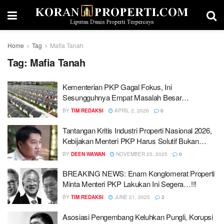
Home
Tag
Mafia Tanah
Tag:
Mafia Tanah
Kementerian PKP Gagal Fokus, Ini
Sesungguhnya Empat Masalah Besar
Perumahan Nasional
BY
TIM REDAKSI
APRIL 2, 2026
0
Tantangan Kritis Industri Properti Nasional 2026,
Kebijakan Menteri PKP Harus Solutif Bukan
Administratif
BY
DEEN WAWAN
NOVEMBER 25, 2025
0
BREAKING NEWS: Enam Konglomerat Properti
Minta Menteri PKP Lakukan Ini Segera…!!!
BY
TIM REDAKSI
JUNE 21, 2025
2
Asosiasi Pengembang Keluhkan Pungli, Korupsi