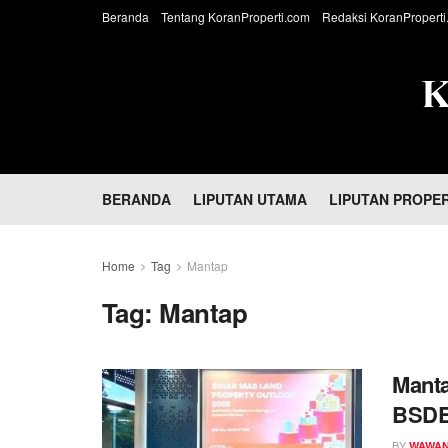
Beranda
Tentang KoranProperti.com
Redaksi KoranProperti
BERANDA
LIPUTAN UTAMA
LIPUTAN PROPER
Home
Tag
Mantap
Tag:
Mantap
Manta
BSDE 
BY
WAWAN