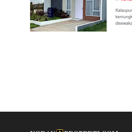
Kalaupun
kemungki
disewaka