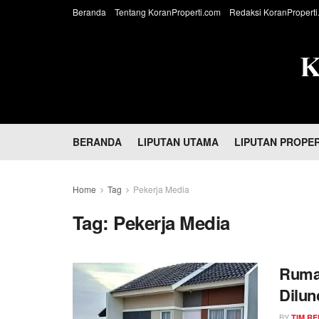
Beranda
Tentang KoranProperti.com
Redaksi KoranProperti
BERANDA
LIPUTAN UTAMA
LIPUTAN PROPER
Home
Tag
Pekerja Media
Tag:
Pekerja Media
Rumah
Dilun
Awak
BY
TIM RE