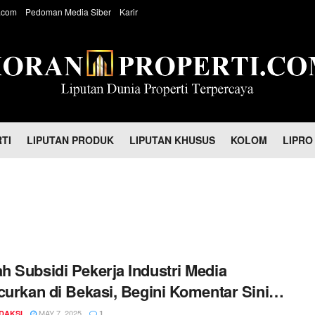
.com
Pedoman Media Siber
Karir
TI
LIPUTAN PRODUK
LIPUTAN KHUSUS
KOLOM
LIPRO
 Subsidi Pekerja Industri Media
curkan di Bekasi, Begini Komentar Sinis
 Pers…!!!
MAY 7, 2025
DAKSI
1