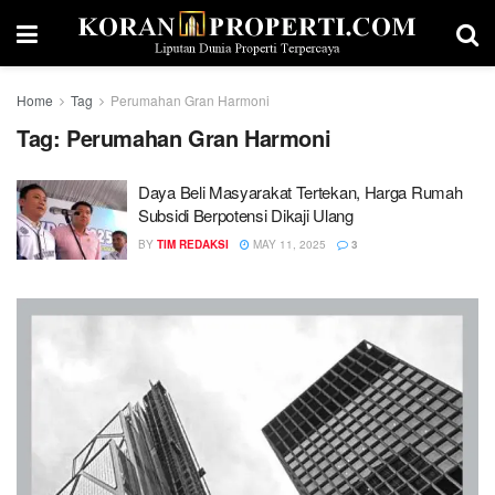
Home
Tag
Perumahan Gran Harmoni
Tag:
Perumahan Gran Harmoni
Daya Beli Masyarakat Tertekan, Harga Rumah
Subsidi Berpotensi Dikaji Ulang
BY
TIM REDAKSI
MAY 11, 2025
3