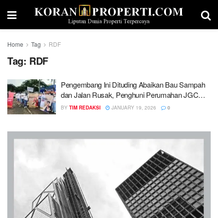
Home
Tag
RDF
Tag:
RDF
Pengembang Ini Dituding Abaikan Bau Sampah
dan Jalan Rusak, Penghuni Perumahan JGC
Gelar Aksi Demo Damai
BY
TIM REDAKSI
JANUARY 19, 2026
0