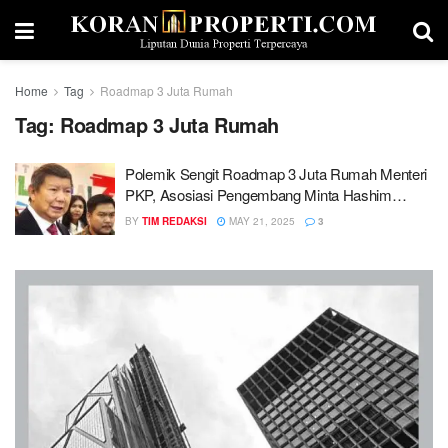
Home
Tag
Roadmap 3 Juta Rumah
Tag:
Roadmap 3 Juta Rumah
Polemik Sengit Roadmap 3 Juta Rumah Menteri
PKP, Asosiasi Pengembang Minta Hashim
Djojohadikusumo Turun Tangan
BY
TIM REDAKSI
MAY 21, 2025
3