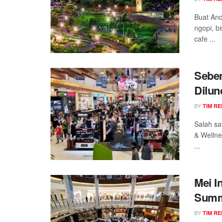
Squar
Buat And
ngopi, b
cafe ...
Sebe
Dilun
Meras
BY
TIM RE
Salah sa
& Wellne
...
Mei I
Summa
Penas
BY
TIM RE