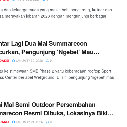
e Park
a dan keluarga muda yang masih hobi nongkrong, kuliner dan
isa merayakan lebaran 2026 dengan mengunjungi berbagai
ntar Lagi Dua Mal Summarecon
curkan, Pengunjung ‘Ngebet’ Mau
akan Sensasi Nikmat di Area Ini
JANUARY 30, 2026
DAKSI
0
tu keistimewaan SMB Phase 2 yaitu keberadaan rooftop Sport
ss Center berlabel Wellground. Di sini pengunjung 'ngebet' mau
ni Mal Semi Outdoor Persembahan
recon Resmi Dibuka, Lokasinya Bikin
aran Traveler
JANUARY 21, 2026
DAKSI
0