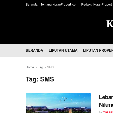
Beranda
Tentang KoranProperti.com
Redaksi KoranProperti
BERANDA
LIPUTAN UTAMA
LIPUTAN PROPER
Home
Tag
SMS
Tag:
SMS
Lebar
Nikma
Petua
BY
TIM RE