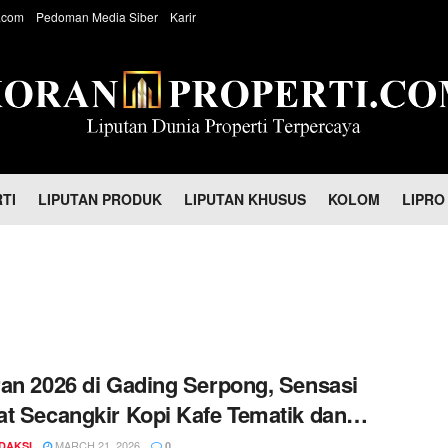
.com
Pedoman Media Siber
Karir
TI
LIPUTAN PRODUK
LIPUTAN KHUSUS
KOLOM
LIPRO
an 2026 di Gading Serpong, Sensasi
t Secangkir Kopi Kafe Tematik dan
langan Seru di Area Hijau Scientia
MARCH 21, 2026
DAKSI
0