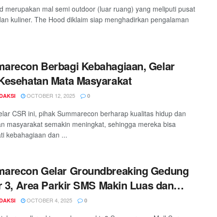
 merupakan mal semi outdoor (luar ruang) yang meliputi pusat
dan kuliner. The Hood diklaim siap menghadirkan pengalaman
arecon Berbagi Kebahagiaan, Gelar
Kesehatan Mata Masyarakat
OCTOBER 12, 2025
DAKSI
0
lar CSR ini, pihak Summarecon berharap kualitas hidup dan
n masyarakat semakin meningkat, sehingga mereka bisa
i kebahagiaan dan ...
arecon Gelar Groundbreaking Gedung
r 3, Area Parkir SMS Makin Luas dan
an
OCTOBER 4, 2025
DAKSI
0