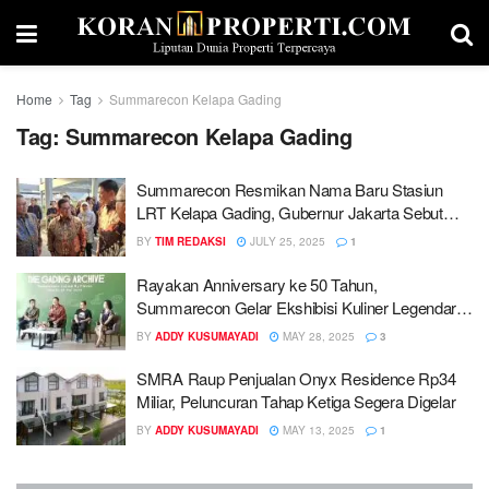
Home
Tag
Summarecon Kelapa Gading
Tag:
Summarecon Kelapa Gading
Summarecon Resmikan Nama Baru Stasiun
LRT Kelapa Gading, Gubernur Jakarta Sebut
Konektivitas Transportasi Jakarta Meningkat
BY
TIM REDAKSI
JULY 25, 2025
1
Rayakan Anniversary ke 50 Tahun,
Summarecon Gelar Ekshibisi Kuliner Legendaris
di Kelapa Gading
BY
ADDY KUSUMAYADI
MAY 28, 2025
3
SMRA Raup Penjualan Onyx Residence Rp34
Miliar, Peluncuran Tahap Ketiga Segera Digelar
BY
ADDY KUSUMAYADI
MAY 13, 2025
1