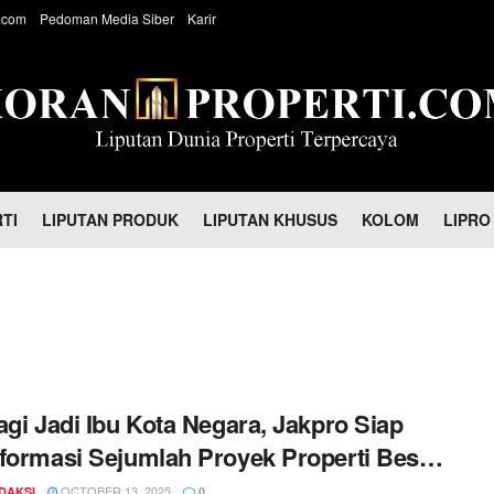
.com
Pedoman Media Siber
Karir
TI
LIPUTAN PRODUK
LIPUTAN KHUSUS
KOLOM
LIPRO
agi Jadi Ibu Kota Negara, Jakpro Siap
formasi Sejumlah Proyek Properti Besar
karta
OCTOBER 13, 2025
DAKSI
0