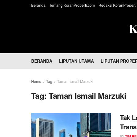
Beranda
Tentang KoranProperti.com
Redaksi KoranProperti
BERANDA
LIPUTAN UTAMA
LIPUTAN PROPER
Home
Tag
Taman Ismail Marzuki
Tag:
Taman Ismail Marzuki
Tak L
Trans
di Ja
BY
TIM RE