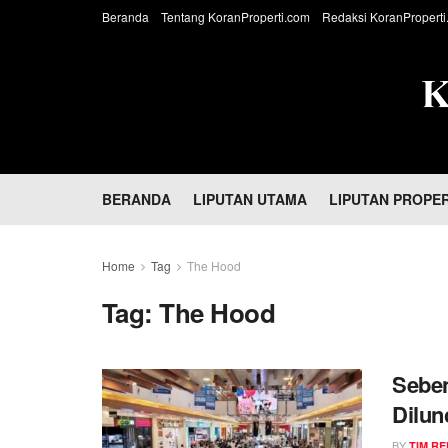
Beranda
Tentang KoranProperti.com
Redaksi KoranProperti
BERANDA
LIPUTAN UTAMA
LIPUTAN PROPER
Home
Tag
The Hood
Tag:
The Hood
Sebe
Dilun
Meras
BY
TIM RE