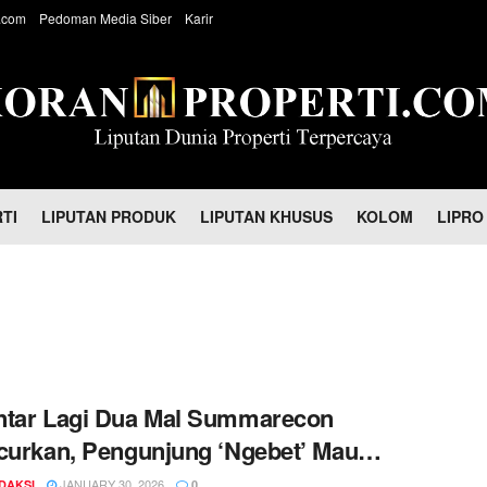
.com
Pedoman Media Siber
Karir
TI
LIPUTAN PRODUK
LIPUTAN KHUSUS
KOLOM
LIPRO
ntar Lagi Dua Mal Summarecon
curkan, Pengunjung ‘Ngebet’ Mau
akan Sensasi Nikmat di Area Ini
JANUARY 30, 2026
DAKSI
0