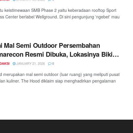
tu keistimewaan SMB Phase 2 yaitu keberadaan rooftop Sport
ss Center berlabel Wellground. Di sini pengunjung 'ngebet' mau
ni Mal Semi Outdoor Persembahan
recon Resmi Dibuka, Lokasinya Bikin
aran Traveler
JANUARY 21, 2026
DAKSI
0
 merupakan mal semi outdoor (luar ruang) yang meliputi pusat
dan kuliner. The Hood diklaim siap menghadirkan pengalaman