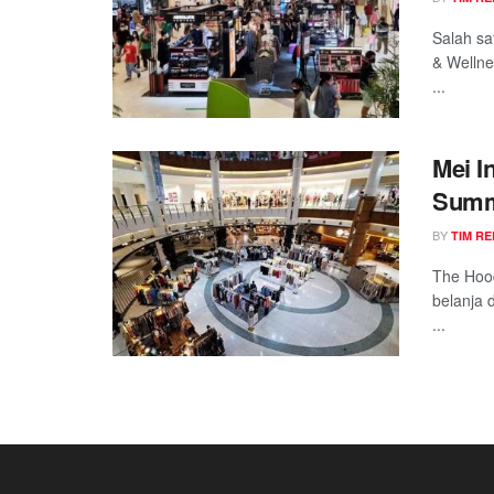
Salah sa
& Wellne
...
Mei I
Summa
Penas
BY
TIM RE
The Hood
belanja 
...