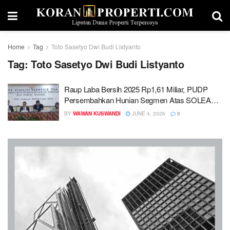
Home
Tag
Toto Sasetyo Dwi Budi Listyanto
Tag:
Toto Sasetyo Dwi Budi Listyanto
Raup Laba Bersih 2025 Rp1,61 Miliar, PUDP
Persembahkan Hunian Segmen Atas SOLEA
Lebak Bulus
BY
WAWAN KUSWANDI
JUNE 4, 2026
0