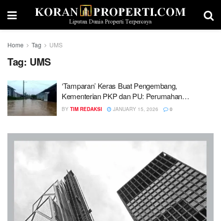
Home
Tag
UMS
Tag:
UMS
‘Tamparan’ Keras Buat Pengembang,
Kementerian PKP dan PU: Perumahan
Jabodetabek Banjir, Para Ahli Sebut Ini…
BY
TIM REDAKSI
JANUARY 15, 2026
0