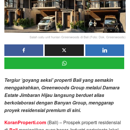
Salah satu unit hunian Greenwoods di Bali (Foto: Dok. Greenwoods)
Tergiur ‘goyang seksi’ properti Bali yang semakin
menggairahkan, Greenwoods Group melalui Damara
Estate Jimbaran Hijau langsung berduet alias
berkolaborasi dengan Banyan Group, menggarap
proyek residensial premium di sini.
KoranProperti.com
(Bali) – Prospek properti residensial
di
Bali
menjanjikan
cuan
besar. Industri pariwisata lokal