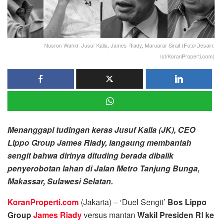
Nusron Wahid, Jusuf Kalla, James Riady, Maruarar Sirait (Foto/Desain:
Ist/KoranProperti.com)
Menanggapi tudingan keras Jusuf Kalla (JK), CEO
Lippo Group James Riady, langsung membantah
sengit bahwa dirinya dituding berada dibalik
penyerobotan lahan di Jalan Metro Tanjung Bunga,
Makassar, Sulawesi Selatan.
KoranProperti.com
(Jakarta) – ‘Duel Sengit’
Bos Lippo
Group
James Riady
versus mantan
Wakil Presiden RI ke