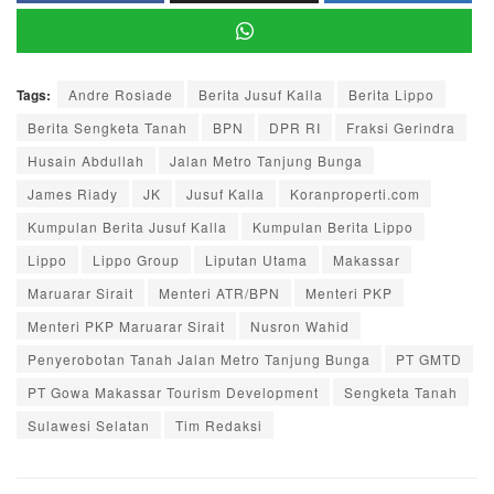
Tags:
Andre Rosiade
Berita Jusuf Kalla
Berita Lippo
Berita Sengketa Tanah
BPN
DPR RI
Fraksi Gerindra
Husain Abdullah
Jalan Metro Tanjung Bunga
James Riady
JK
Jusuf Kalla
Koranproperti.com
Kumpulan Berita Jusuf Kalla
Kumpulan Berita Lippo
Lippo
Lippo Group
Liputan Utama
Makassar
Maruarar Sirait
Menteri ATR/BPN
Menteri PKP
Menteri PKP Maruarar Sirait
Nusron Wahid
Penyerobotan Tanah Jalan Metro Tanjung Bunga
PT GMTD
PT Gowa Makassar Tourism Development
Sengketa Tanah
Sulawesi Selatan
Tim Redaksi