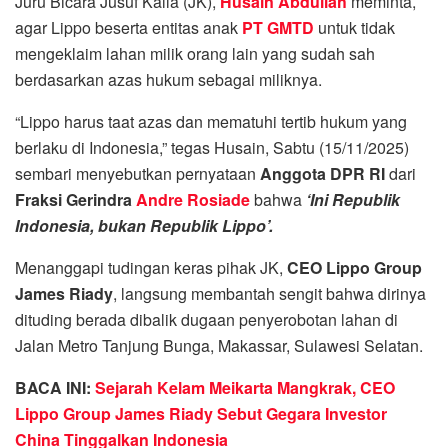
Juru Bicara Jusuf Kalla (JK),
Husain Abdullah
meminta,
agar Lippo beserta entitas anak
PT GMTD
untuk tidak
mengeklaim lahan milik orang lain yang sudah sah
berdasarkan azas hukum sebagai miliknya.
“Lippo harus taat azas dan mematuhi tertib hukum yang
berlaku di Indonesia,” tegas Husain, Sabtu (15/11/2025)
sembari menyebutkan pernyataan
Anggota DPR RI
dari
Fraksi Gerindra
Andre Rosiade
bahwa
‘Ini Republik
Indonesia, bukan Republik Lippo’.
Menanggapi tudingan keras pihak JK,
CEO Lippo Group
James Riady
, langsung membantah sengit bahwa dirinya
dituding berada dibalik dugaan penyerobotan lahan di
Jalan Metro Tanjung Bunga, Makassar, Sulawesi Selatan.
BACA INI:
Sejarah Kelam Meikarta Mangkrak, CEO
Lippo Group James Riady Sebut Gegara Investor
China Tinggalkan Indonesia