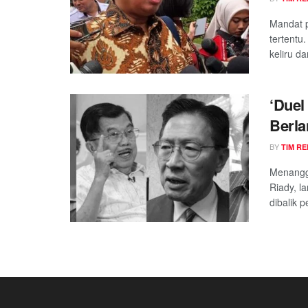
Mandat 
tertentu
keliru da
‘Duel
Berla
Takut
BY
TIM RE
Menangga
Riady, l
dibalik p