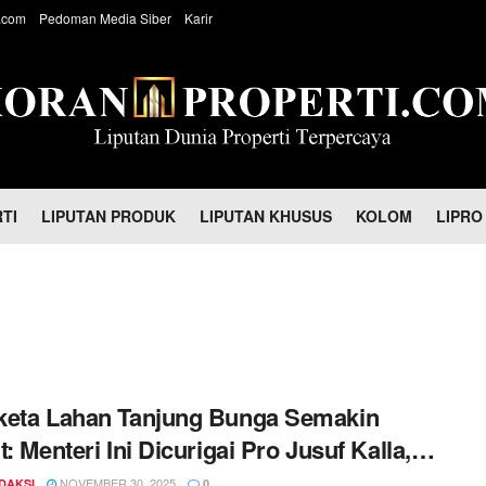
.com
Pedoman Media Siber
Karir
TI
LIPUTAN PRODUK
LIPUTAN KHUSUS
KOLOM
LIPRO
keta Lahan Tanjung Bunga Semakin
t: Menteri Ini Dicurigai Pro Jusuf Kalla,
 Melawan Keras
NOVEMBER 30, 2025
DAKSI
0