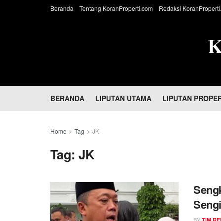
Beranda
Tentang KoranProperti.com
Redaksi KoranProperti
BERANDA
LIPUTAN UTAMA
LIPUTAN PROPER
Home
Tag
JK
Tag:
JK
Seng
Sengi
GMTD
BY
TIM RE