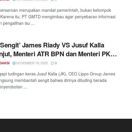
perseroan merupakan mandat pemerintah, bukan kelompok
. Karena itu, PT GMTD mengimbau agar penyebaran informasi
n pengalihan isu ...
 Sengit’ James Riady VS Jusuf Kalla
njut, Menteri ATR BPN dan Menteri PKP
 Bicara?
NOVEMBER 18, 2025
DAKSI
0
pi tudingan keras Jusuf Kalla (JK), CEO Lippo Group James
angsung membantah sengit bahwa dirinya dituding berada
enyerobotan ...