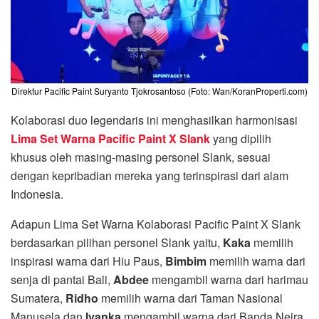
Direktur Pacific Paint Suryanto Tjokrosantoso (Foto: Wan/KoranProperti.com)
Kolaborasi duo legendaris ini menghasilkan harmonisasi
Lima Set Warna Pacific Paint X Slank
yang dipilih
khusus oleh masing-masing personel Slank, sesuai
dengan kepribadian mereka yang terinspirasi dari alam
Indonesia.
Adapun Lima Set Warna Kolaborasi Pacific Paint X Slank
berdasarkan pilihan personel Slank yaitu,
Kaka
memilih
inspirasi warna dari Hiu Paus,
Bimbim
memilih warna dari
senja di pantai Bali,
Abdee
mengambil warna dari harimau
Sumatera,
Ridho
memilih warna dari Taman Nasional
Manusela dan
Ivanka
mengambil warna dari Banda Neira.