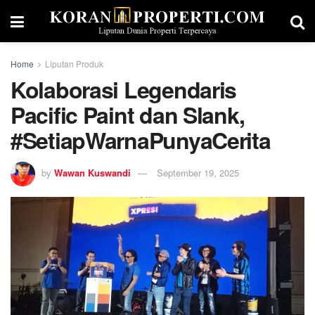
Home
Liputan Produk
Kolaborasi Legendaris
Pacific Paint dan Slank,
#SetiapWarnaPunyaCerita
by
Wawan Kuswandi
September 19, 2025