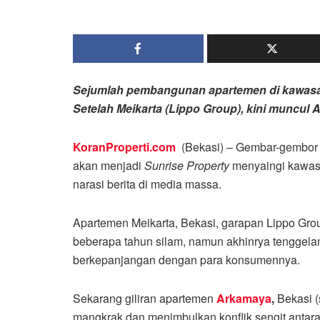
Sejumlah pembangunan apartemen di kawasa
Setelah Meikarta (Lippo Group), kini muncul
KoranProperti.com
(Bekasi) – Gembar-gembor K
akan menjadi
S
unrise Property
menyaingi kawasa
narasi berita di media massa.
Apartemen Meikarta, Bekasi, garapan Lippo Grou
beberapa tahun silam, namun akhinrya tenggela
berkepanjangan dengan para konsumennya.
Sekarang giliran apartemen
Arkamaya
,
Bekasi 
mangkrak dan menimbulkan konflik sengit ant