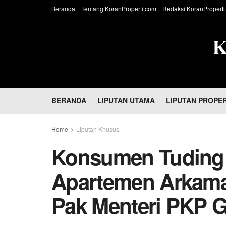
Beranda
Tentang KoranProperti.com
Redaksi KoranProperti
BERANDA
LIPUTAN UTAMA
LIPUTAN PROPER
Home
Liputan Khusus
Konsumen Tudin
Apartemen Arkama
Pak Menteri PKP 