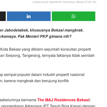
Lokasi proyek Apartemen Arkamaya, Bekasi (Foto: Ist)
n Jabodetabek, khususnya Bekasi mangkrak.
 Arkamaya. Pak Menteri PKP gimana nih?
ota Bekasi yang diklaim sejumlah konsultan properti
n Serpong, Tangerang, ternyata faktanya tidak seindah
p sempat populer dalam industri properti nasional
m, karena mangkrak dan berujung konflik
(sebelumnya bernama
The MAJ Residences Bekasi
)
ara pengembang Arkamaya (PT Teguh Bina Karya) dengan