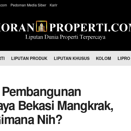
.com
Pedoman Media Siber
Karir
TI
LIPUTAN PRODUK
LIPUTAN KHUSUS
KOLOM
LIPRO
g Pembangunan
ya Bekasi Mangkrak,
Gimana Nih?