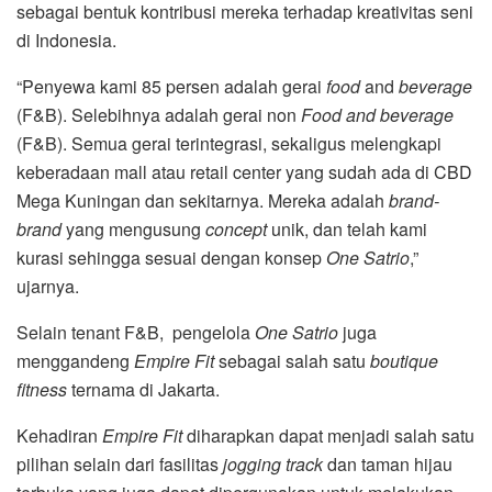
sebagai bentuk kontribusi mereka terhadap kreativitas seni
di Indonesia.
“Penyewa kami 85 persen adalah gerai
food
and
beverage
(F&B). Selebihnya adalah gerai non
Food and beverage
(F&B). Semua gerai terintegrasi, sekaligus melengkapi
keberadaan mall atau retail center yang sudah ada di CBD
Mega Kuningan dan sekitarnya. Mereka adalah
brand-
brand
yang mengusung
concept
unik, dan telah kami
kurasi sehingga sesuai dengan konsep
One Satrio
,”
ujarnya.
Selain tenant F&B, pengelola
One Satrio
juga
menggandeng
Empire Fit
sebagai salah satu
boutique
fitness
ternama di Jakarta.
Kehadiran
Empire Fit
diharapkan dapat menjadi salah satu
pilihan selain dari fasilitas
jogging track
dan taman hijau