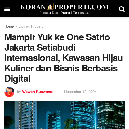
Home
Liputan Properti
Mampir Yuk ke One Satrio
Jakarta Setiabudi
Internasional, Kawasan Hijau
Kuliner dan Bisnis Berbasis
Digital
by
Wawan Kuswandi
December 13, 2024