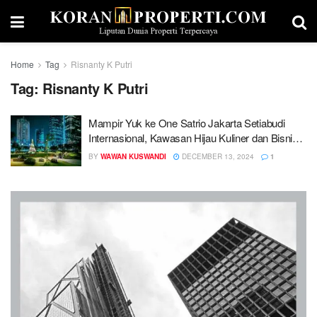
Home
Tag
Risnanty K Putri
Tag:
Risnanty K Putri
Mampir Yuk ke One Satrio Jakarta Setiabudi
Internasional, Kawasan Hijau Kuliner dan Bisnis
Berbasis Digital
BY
WAWAN KUSWANDI
DECEMBER 13, 2024
1