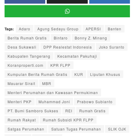
Tags:
Adaro
Agung Sedayu Group
APERSI
Banten
Berita Rumah Gratis
Bintaro
Bonny Z. Minang
Desa Sukawali
DPP Realestat Indonesia
Joko Suranto
Kabupaten Tangerang
Kecamatan Pakuhaji
Koranproperti.com
KPR FLPP
Kumpulan Berita Rumah Gratis
KUR
Liputan Khusus
Mauarar Sirait
MBR
Menteri Perumahan dan Kawasan Permukiman
Menteri PKP
Muhammad Joni
Prabowo Subianto
PT. Bumi Samboro Sukses
REI
Rumah Gratis
Rumah Rakyat
Rumah Subsidi KPR FLPP
Satgas Perumahan
Satuan Tugas Perumahan
SLIK OJK