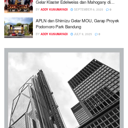
Gelar Klaster Edelweiss dan Mahogany di
Podomoro Tenjo
BY
ADDY KUSUMAYADI
SEPTEMBER 6, 2025
0
APLN dan Shimizu Gelar MOU, Garap Proyek
Podomoro Park Bandung
BY
ADDY KUSUMAYADI
JULY 9, 2025
0