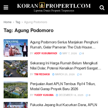
Home
Tag
Agung Podomoro
Tag:
Agung Podomoro
Agung Podomoro Serius Manjakan Penghuni
Rumah, Gelar Pameran The Club House
Premium Selama 6 Hari
BY
ADDY KUSUMAYADI
MAY 7, 2026
0
Sekarang Ini Harga Rumah Belum Mengikuti
Nilai Dolar, Potensi Kenaikan Properti Sangat
Tinggi di Masa Depan
BY
TIM REDAKSI
MARCH 25, 2026
0
Penjualan Aset APLN Tembus Rp14 Triliun,
Modal Garap Proyek Baru 2026
BY
YUDDY KUSUMA
DECEMBER 16, 2025
0
Fukuoka Jepang Ikut Kucurkan Dana, APLN