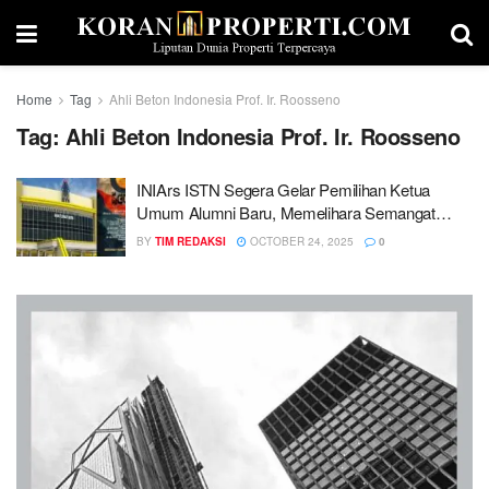
Home
Tag
Ahli Beton Indonesia Prof. Ir. Roosseno
Tag:
Ahli Beton Indonesia Prof. Ir. Roosseno
INIArs ISTN Segera Gelar Pemilihan Ketua
Umum Alumni Baru, Memelihara Semangat
Kebersamaan
BY
TIM REDAKSI
OCTOBER 24, 2025
0