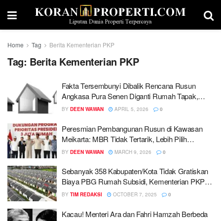
Home
Tag
Berita Kementerian PKP
Tag:
Berita Kementerian PKP
Fakta Tersembunyi Dibalik Rencana Rusun
Angkasa Pura Senen Diganti Rumah Tapak,
Publik Wajib Tahu!
BY
DEEN WAWAN
APRIL 5, 2026
0
Peresmian Pembangunan Rusun di Kawasan
Meikarta: MBR Tidak Tertarik, Lebih Pilih
Ngontrak Rumah di Jakarta
BY
DEEN WAWAN
MARCH 9, 2026
0
Sebanyak 358 Kabupaten/Kota Tidak Gratiskan
Biaya PBG Rumah Subsidi, Kementerian PKP
Takut Bertindak Tegas?
BY
TIM REDAKSI
OCTOBER 7, 2025
0
Kacau! Menteri Ara dan Fahri Hamzah Berbeda