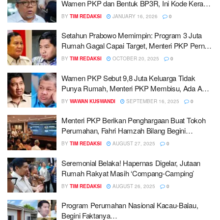
Wamen PKP dan Bentuk BP3R, Ini Kode Keras
Buat Maruarar Sirait
BY
TIM REDAKSI
JANUARY 16, 2026
0
Setahun Prabowo Memimpin: Program 3 Juta
Rumah Gagal Capai Target, Menteri PKP Pernah
‘Menantang’ Direshuffle
BY
TIM REDAKSI
OCTOBER 20, 2025
0
Wamen PKP Sebut 9,8 Juta Keluarga Tidak
Punya Rumah, Menteri PKP Membisu, Ada Apa
Sih?
BY
WAWAN KUSWANDI
SEPTEMBER 16, 2025
0
Menteri PKP Berikan Penghargaan Buat Tokoh
Perumahan, Fahri Hamzah Bilang Begini…
BY
TIM REDAKSI
AUGUST 27, 2025
0
Seremonial Belaka! Hapernas Digelar, Jutaan
Rumah Rakyat Masih ‘Compang-Camping’
BY
TIM REDAKSI
AUGUST 26, 2025
0
Program Perumahan Nasional Kacau-Balau,
Begini Faktanya…