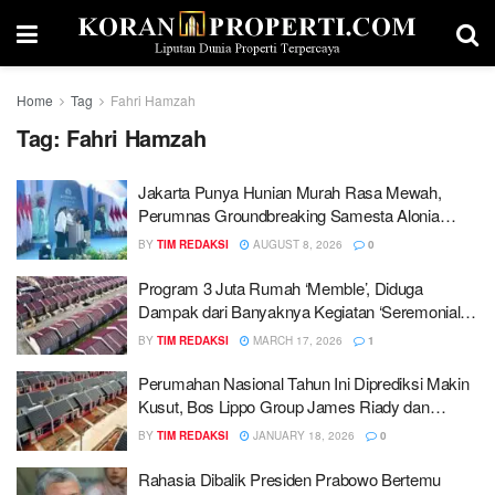
Home
Tag
Fahri Hamzah
Tag:
Fahri Hamzah
Jakarta Punya Hunian Murah Rasa Mewah,
Perumnas Groundbreaking Samesta Alonia
Kemayoran
BY
TIM REDAKSI
AUGUST 8, 2026
0
Program 3 Juta Rumah ‘Memble’, Diduga
Dampak dari Banyaknya Kegiatan ‘Seremonial’
Kementerian PKP
BY
TIM REDAKSI
MARCH 17, 2026
1
Perumahan Nasional Tahun Ini Diprediksi Makin
Kusut, Bos Lippo Group James Riady dan
Menteri PKP Beda Pendapat?
BY
TIM REDAKSI
JANUARY 18, 2026
0
Rahasia Dibalik Presiden Prabowo Bertemu