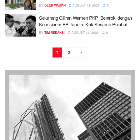
BY
DEEN WAWAN
AUGUST 18, 2025
0
Sekarang Giliran Wamen PKP ‘Bentrok’ dengan
Komisioner BP Tapera, Kok Sesama Pejabat
‘Ribut’ Terus Sih?
BY
TIM REDAKSI
AUGUST 14, 2025
0
1
2