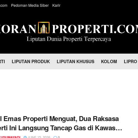
.com
Pedoman Media Siber
Karir
TI
LIPUTAN PRODUK
LIPUTAN KHUSUS
KOLOM
LIPRO
l Emas Properti Menguat, Dua Raksasa
rti Ini Langsung Tancap Gas di Kawasan
 Jakarta
JUNE 15, 2026
KUSUMAYADI
0