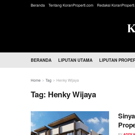
Beranda
Tentang KoranProperti.com
Redaksi KoranProperti
BERANDA
LIPUTAN UTAMA
LIPUTAN PROPER
Home
Tag
Henky Wijaya
Tag:
Henky Wijaya
Sinya
Prope
Barat
BY
ADDY 