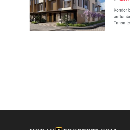
Koridor 
pertumbu
Tanpa ted