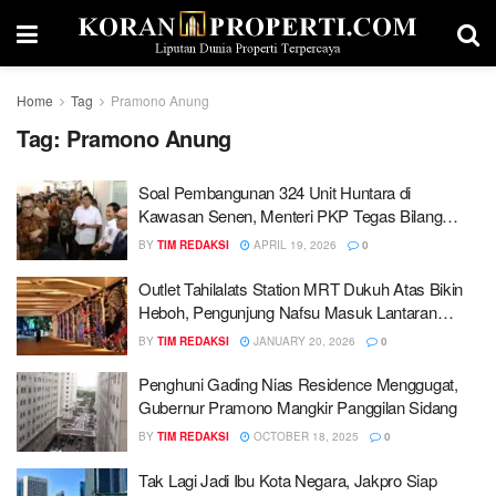
Home
Tag
Pramono Anung
Tag:
Pramono Anung
Soal Pembangunan 324 Unit Huntara di
Kawasan Senen, Menteri PKP Tegas Bilang
Begini…
BY
TIM REDAKSI
APRIL 19, 2026
0
Outlet Tahilalats Station MRT Dukuh Atas Bikin
Heboh, Pengunjung Nafsu Masuk Lantaran
Dapat Ini!
BY
TIM REDAKSI
JANUARY 20, 2026
0
Penghuni Gading Nias Residence Menggugat,
Gubernur Pramono Mangkir Panggilan Sidang
BY
TIM REDAKSI
OCTOBER 18, 2025
0
Tak Lagi Jadi Ibu Kota Negara, Jakpro Siap