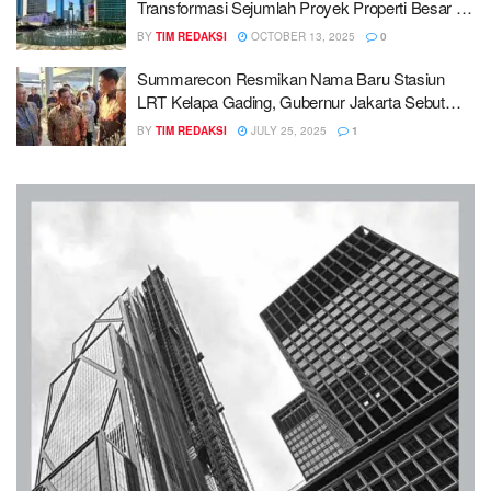
Transformasi Sejumlah Proyek Properti Besar di
Jakarta
BY
TIM REDAKSI
OCTOBER 13, 2025
0
Summarecon Resmikan Nama Baru Stasiun
LRT Kelapa Gading, Gubernur Jakarta Sebut
Konektivitas Transportasi Jakarta Meningkat
BY
TIM REDAKSI
JULY 25, 2025
1