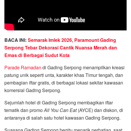
BACA INI:
Semarak Imlek 2026, Paramount Gading
Serpong Tebar Dekorasi Cantik Nuansa Merah dan
Emas di Berbagai Sudut Kota
Parade Ramadan
di Gading Serpong menampilkan kreasi
patung unik seperti unta, karakter khas Timur tengah, dan
pembagian iftar gratis, di berbagai lokasi sekitar kawasan
komersial Gading Serpong.
Sejumlah hotel di Gading Serpong membagikan iftar
tematik dan promo
All You Can Eat
(AYCE) dan diskon, di
antaranya di salah satu hotel kawasan Gading Serpong.
Suasana Gading Serpong begitu menarik perhatian, saat