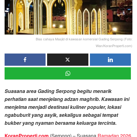
Bias cahaya Masjid di kawasan komersial Gading Serpong (Foto:
Wan/KoranProperti.com)
Suasana area Gading Serpong begitu menarik
perhatian saat menjelang adzan maghrib. Kawasan ini
menjelma menjadi destinasi kuliner populer, lokasi
ngabuburit yang asyik, sekaligus sebagai tempat
bukber yang nyaman bersama keluarga tercinta.
KoranProperti.com
(Serpong) – Suasana
Ramadan 2026